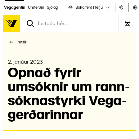
Bóka ferð í ferju
Vegagerðin
Umferðin
Sjólag
Upplýs
Fréttir
2. janúar 2023
Opnað fyrir
umsókn­ir um rann­
sókna­styrki Vega­
gerðar­innar