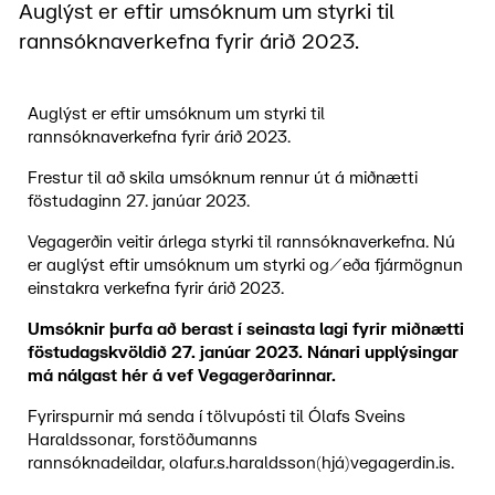
Auglýst er eftir umsóknum um styrki til
rannsóknaverkefna fyrir árið 2023.
Auglýst er eftir umsóknum um styrki til
rannsóknaverkefna fyrir árið 2023.
Frestur til að skila umsóknum rennur út á miðnætti
föstudaginn 27. janúar 2023.
Vegagerðin veitir árlega styrki til rannsóknaverkefna. Nú
er auglýst eftir umsóknum um styrki og/eða fjármögnun
einstakra verkefna fyrir árið 2023.
Umsóknir þurfa að berast í seinasta lagi fyrir miðnætti
föstudagskvöldið 27. janúar 2023. Nánari upplýsingar
má nálgast hér á vef Vegagerðarinnar.
Fyrirspurnir má senda í tölvupósti til Ólafs Sveins
Haraldssonar, forstöðumanns
rannsóknadeildar, olafur.s.haraldsson(hjá)vegagerdin.is.