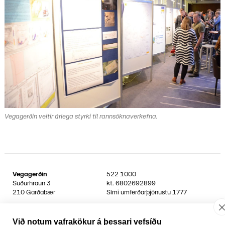
Vegagerðin veitir árlega styrki til rannsóknaverkefna.
Vegagerðin
522 1000
Suðurhraun 3
kt.
6802692899
210 Garðabær
Sími umferðarþjónustu
1777
Facebook
YouTube
Laus störf
Persónuvernd og öryggi gagna
Við notum vafrakökur á þessari vefsíðu