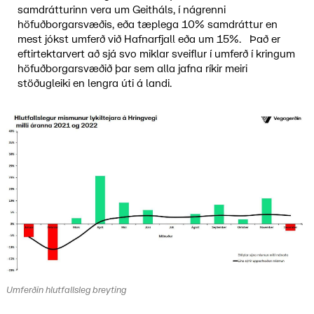
samdrátturinn vera um Geitháls, í nágrenni
höfuðborgarsvæðis, eða tæplega 10% samdráttur en
mest jókst umferð við Hafnarfjall eða um 15%. Það er
eftirtektarvert að sjá svo miklar sveiflur í umferð í kringum
höfuðborgarsvæðið þar sem alla jafna ríkir meiri
stöðugleiki en lengra úti á landi.
Umferðin hlutfallsleg breyting