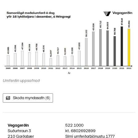
Umferðin uppsafnað
Skoða myndasafn (6)
Vegagerðin
522 1000
Suðurhraun 3
kt.
6802692899
210 Garðabær
Sími umferðarþjónustu
1777