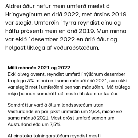
Aldrei áður hefur meiri umferð mælst á
Hringveginum en árið 2022, met ársins 2019
var slegið. Umferðin í fyrra reyndist einu og
hálfu prósenti meiri en árið 2019. Mun minna
var ekið í desember 2022 en árið áður og
helgast líklega af veðuraðstæðum.
Milli mánaða 2021 og 2022
Ekki alveg óvænt, reyndist umferð í nýliðnum desember
tæplega 3% minni en í sama mánuði árið 2021, svo ekki
var slegið met í umferðinni þennan mánuðinn. Má trúlega
rekja þennan samdrátt að mestu til slæmrar færðar.
Samdráttur varð á öllum landssvæðum utan
Vesturlands en þar jókst umferðin um 2,8%, miðað við
sama mánuð 2021. Mest dróst umferð saman um
Austurland eða um 7,5%.
Af einstaka talningarstöðum reyndist mesti