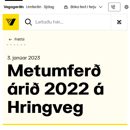
Bóka ferð í ferju
Vegagerðin
Umferðin
Sjólag
Upplýs
Fréttir
3. janúar 2023
Metumferð
árið 2022 á
Hring­veg