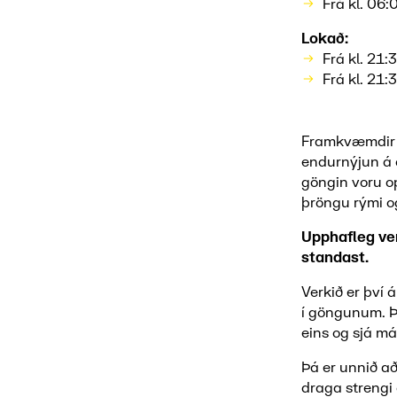
Frá kl. 06
Lokað:
Frá kl. 21
Frá kl. 21:
Framkvæmdir ha
endurnýjun á 
göngin voru o
þröngu rými o
Upphafleg ver
standast.
Verkið er því 
í göngunum. Þ
eins og sjá m
Þá er unnið a
draga strengi 