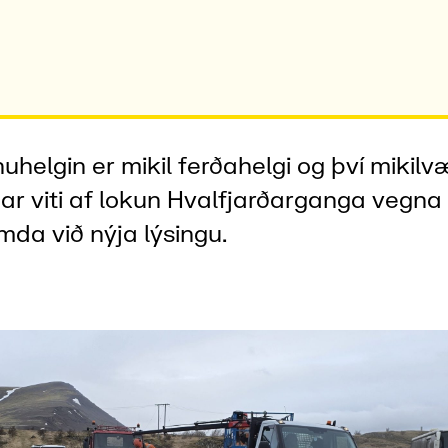
uhelgin er mikil ferðahelgi og því mikilv
ar viti af lokun Hvalfjarðarganga vegna
a við nýja lýsingu.