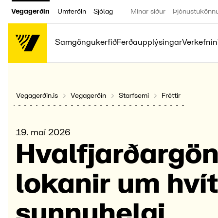
Vegagerðin
Umferðin
Sjólag
Mínar síður
Þjónustukönn
Samgöngukerfið
Ferðaupplýsingar
Verkefnin
Vegagerðin.is
Vegagerðin
Starfsemi
Fréttir
19. maí 2026
Hval­fjarðar­gö
lokan­ir um hví
sunnu­helgi