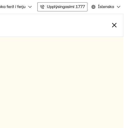
ka ferð í ferju
Upplýsingasími 1777
Íslenska