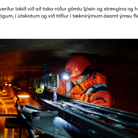
 verður lokið við að taka niður gömlu ljósin og strengina og 
tigum, í útskotum og við töflur í tæknirýmum ásamt ýmsu fle