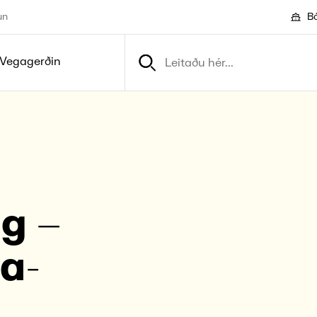
un
Bó
Vegagerðin
ng –
ta­