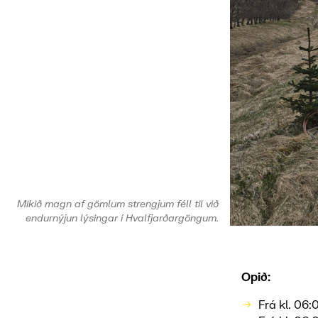
Mikið magn af gömlum strengjum féll til við
endurnýjun lýsingar í Hvalfjarðargöngum.
Opið:
Frá kl. 06: