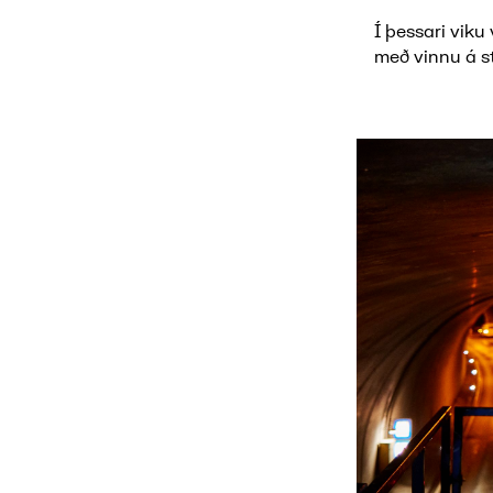
Í þessari viku
með vinnu á s