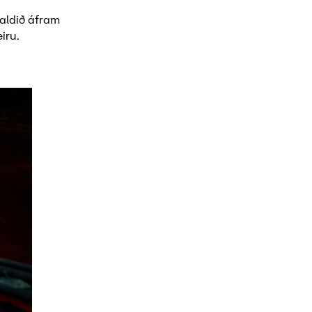
haldið áfram
iru.