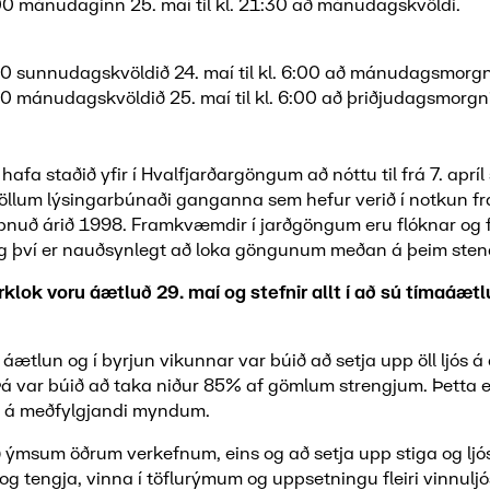
:00 mánudaginn 25. maí til kl. 21:30 að mánudagskvöldi.
:30 sunnudagskvöldið 24. maí til kl. 6:00 að mánudagsmorgni
30 mánudagskvöldið 25. maí til kl. 6:00 að þriðjudagsmorgni
fa staðið yfir í Hvalfjarðargöngum að nóttu til frá 7. apríl 
öllum lýsingarbúnaði ganganna sem hefur verið í notkun fr
pnuð árið 1998. Framkvæmdir í jarðgöngum eru flóknar og f
g því er nauðsynlegt að loka göngunum meðan á þeim sten
klok voru áætluð 29. maí og stefnir allt í að sú tímaáæt
á áætlun og í byrjun vikunnar var búið að setja upp öll ljós 
á var búið að taka niður 85% af gömlum strengjum. Þetta 
á á meðfylgjandi myndum.
ð ýmsum öðrum verkefnum, eins og að setja upp stiga og ljós
og tengja, vinna í töflurýmum og uppsetningu fleiri vinnuljó