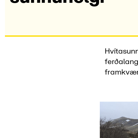
Hvítasunn
ferðalang
framkvæmd