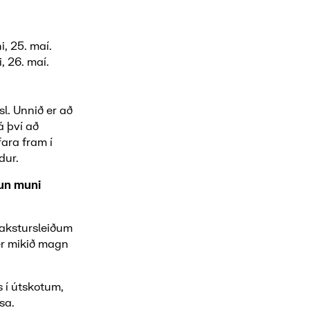
, 25. maí.
, 26. maí.
sl. Unnið er að
á því að
ara fram í
dur.
lun muni
á akstursleiðum
er mikið magn
 í útskotum,
sa.