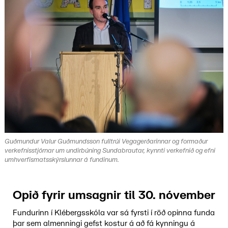
Guðmundur Valur Guðmundsson fulltrúi Vegagerðarinnar og formaður
verkefnisstjórnar um undirbúning Sundabrautar, kynnti verkefnið og efni
umhverfismatsskýrslunnar á fundinum.
Opið fyrir umsagnir til 30. nóvember
Fundurinn í Klébergsskóla var sá fyrsti í röð opinna funda
þar sem almenningi gefst kostur á að fá kynningu á