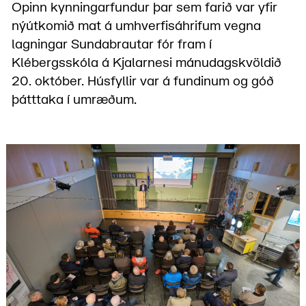
Opinn kynningarfundur þar sem farið var yfir
nýútkomið mat á umhverfisáhrifum vegna
lagningar Sundabrautar fór fram í
Klébergsskóla á Kjalarnesi mánudagskvöldið
20. október. Húsfyllir var á fundinum og góð
þátttaka í umræðum.