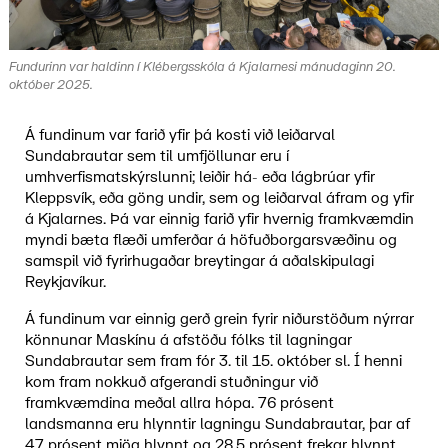
Fundurinn var haldinn í Klébergsskóla á Kjalarnesi mánudaginn 20.
október 2025.
Á fundinum var farið yfir þá kosti við leiðarval
Sundabrautar sem til umfjöllunar eru í
umhverfismatskýrslunni; leiðir há- eða lágbrúar yfir
Kleppsvík, eða göng undir, sem og leiðarval áfram og yfir
á Kjalarnes. Þá var einnig farið yfir hvernig framkvæmdin
myndi bæta flæði umferðar á höfuðborgarsvæðinu og
samspil við fyrirhugaðar breytingar á aðalskipulagi
Reykjavíkur.
Á fundinum var einnig gerð grein fyrir niðurstöðum nýrrar
könnunar Maskínu á afstöðu fólks til lagningar
Sundabrautar sem fram fór 3. til 15. október sl. Í henni
kom fram nokkuð afgerandi stuðningur við
framkvæmdina meðal allra hópa. 76 prósent
landsmanna eru hlynntir lagningu Sundabrautar, þar af
47 prósent mjög hlynnt og 28,5 prósent frekar hlynnt