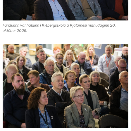
Fundurinn var haldinn í Klébergsskóla á Kjalarnesi mánudaginn 20.
október 2025.