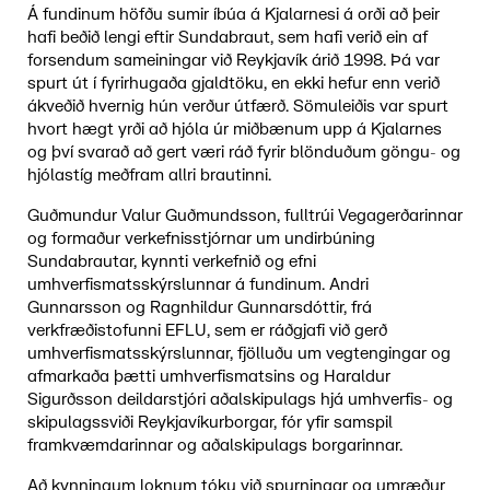
Á fundinum höfðu sumir íbúa á Kjalarnesi á orði að þeir
hafi beðið lengi eftir Sundabraut, sem hafi verið ein af
forsendum sameiningar við Reykjavík árið 1998. Þá var
spurt út í fyrirhugaða gjaldtöku, en ekki hefur enn verið
ákveðið hvernig hún verður útfærð. Sömuleiðis var spurt
hvort hægt yrði að hjóla úr miðbænum upp á Kjalarnes
og því svarað að gert væri ráð fyrir blönduðum göngu- og
hjólastíg meðfram allri brautinni.
Guðmundur Valur Guðmundsson, fulltrúi Vegagerðarinnar
og formaður verkefnisstjórnar um undirbúning
Sundabrautar, kynnti verkefnið og efni
umhverfismatsskýrslunnar á fundinum. Andri
Gunnarsson og Ragnhildur Gunnarsdóttir, frá
verkfræðistofunni EFLU, sem er ráðgjafi við gerð
umhverfismatsskýrslunnar, fjölluðu um vegtengingar og
afmarkaða þætti umhverfismatsins og Haraldur
Sigurðsson deildarstjóri aðalskipulags hjá umhverfis- og
skipulagssviði Reykjavíkurborgar, fór yfir samspil
framkvæmdarinnar og aðalskipulags borgarinnar.
Að kynningum loknum tóku við spurningar og umræður