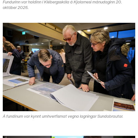
Fundurinn var haldinn í Klébergsskóla á Kjalarnesi mánudaginn 20.
október 2025.
Á fundinum var kynnt umhverfismat vegna lagningar Sundabrautar.