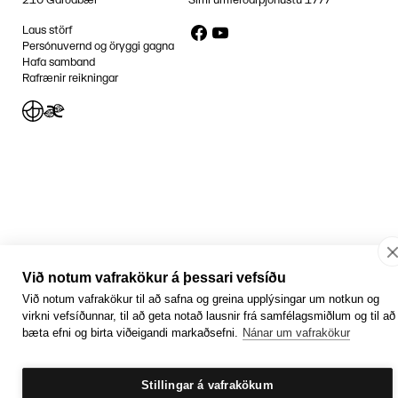
210 Garðabær
Sími umferðarþjónustu
1777
Facebook
YouTube
Laus störf
Persónuvernd og öryggi gagna
Hafa samband
Rafrænir reikningar
Jafnlaunavottun
Græn Skref
Við notum vafrakökur á þessari vefsíðu
Við notum vafrakökur til að safna og greina upplýsingar um notkun og
virkni vefsíðunnar, til að geta notað lausnir frá samfélagsmiðlum og til að
bæta efni og birta viðeigandi markaðsefni.
Nánar um vafrakökur
Stillingar á vafrakökum