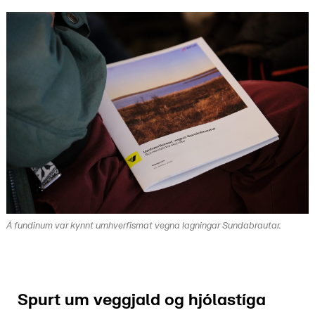
Á fundinum var kynnt umhverfismat vegna lagningar Sundabrautar.
Spurt um veggjald og hjólastíga