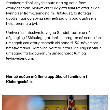
framkvæmdinni, spyrja spurninga og setja fram
athugasemdir. Markmiðið er að gefa fólki tækifæri til að
kynna sér framkvæmdina milliliðalaust, fá ítarlegri
upplýsingar og spyrja sérfræðinga um þau atriði sem
helst brenna á því.
Umhverfismatsskýrsla vegna Sundabrautar er nú
aðgengileg í Skipulagsgáttinni, en hægt er að senda inn
umsagnir eða athugasemdir við hana til 30. nóvember
næstkomandi. Samhliða því ferli leitar Skipulagsstofnun
umsagna frá lögbundnum umsagnaraðilum og
leyfisveitendum.
Hér að neðan má finna upptöku af fundinum í
Klébergsskóla.