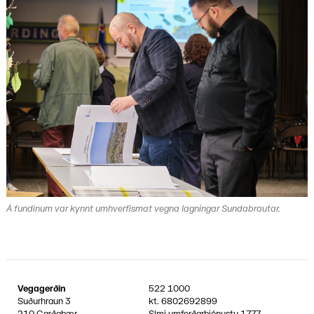
Á fundinum var kynnt umhverfismat vegna lagningar Sundabrautar.
Vegagerðin
522 1000
Suðurhraun 3
kt.
6802692899