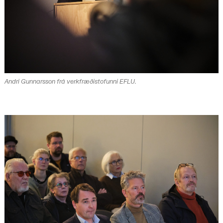
Andri Gunnarsson frá verkfræðistofunni EFLU.