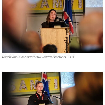
Ragnhildur Gunnarsdóttir frá verkfræðistofunni EFLU.