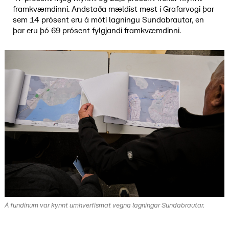
framkvæmdinni. Andstaða mældist mest í Grafarvogi þar
sem 14 prósent eru á móti lagningu Sundabrautar, en
þar eru þó 69 prósent fylgjandi framkvæmdinni.
Á fundinum var kynnt umhverfismat vegna lagningar Sundabrautar.