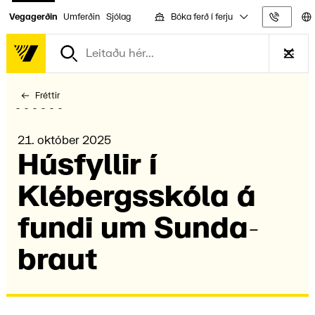
Bóka ferð í ferju
Vegagerðin
Umferðin
Sjólag
Upplýs
Fréttir
21. október 2025
Húsfyll­ir í
Klébergs­skóla á
fundi um Sunda­
braut