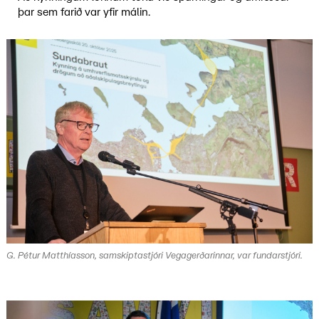
þar sem farið var yfir málin.
G. Pétur Matthíasson, samskiptastjóri Vegagerðarinnar, var fundarstjóri.