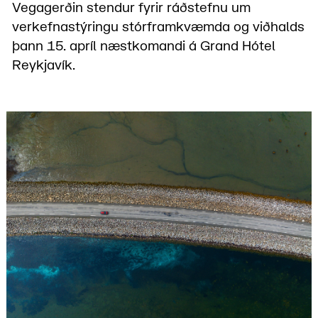
Vegagerðin stendur fyrir ráðstefnu um
verkefnastýringu stórframkvæmda og viðhalds
þann 15. apríl næstkomandi á Grand Hótel
Reykjavík.