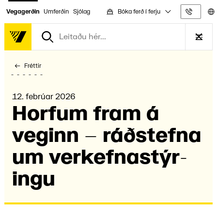
Bóka ferð í ferju
Vegagerðin
Umferðin
Sjólag
Upplýs
Fréttir
12. febrúar 2026
Horf­um fram á
veginn – ráðstefna
um verk­efna­stýr­
ingu