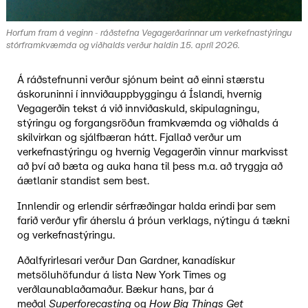
Horfum fram á veginn - ráðstefna Vegagerðarinnar um verkefnastýringu
stórframkvæmda og viðhalds verður haldin 15. apríl 2026.
Á ráðstefnunni verður sjónum beint að einni stærstu
áskoruninni í innviðauppbyggingu á Íslandi, hvernig
Vegagerðin tekst á við innviðaskuld, skipulagningu,
stýringu og forgangsröðun framkvæmda og viðhalds á
skilvirkan og sjálfbæran hátt. Fjallað verður um
verkefnastýringu og hvernig Vegagerðin vinnur markvisst
að því að bæta og auka hana til þess m.a. að tryggja að
áætlanir standist sem best.
Innlendir og erlendir sérfræðingar halda erindi þar sem
farið verður yfir áherslu á þróun verklags, nýtingu á tækni
og verkefnastýringu.
Aðalfyrirlesari verður Dan Gardner, kanadískur
metsöluhöfundur á lista New York Times og
verðlaunablaðamaður. Bækur hans, þar á
meðal
Superforecasting
og
How Big Things Get