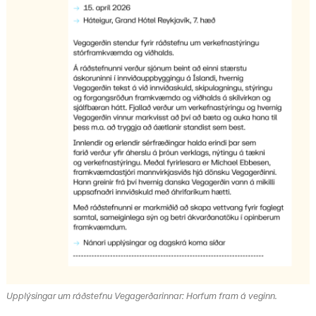
Upplýsingar um ráðstefnu Vegagerðarinnar: Horfum fram á veginn.