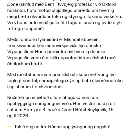
Done
(skrifuð með Bent Flyvbjerg prófessor við Oxford-
háskóla), hafa mótað alþjóðlega umræðu um hvernig
megi bæta ákvarðanatöku og stýringu flókinna verkefna.
Verk hans hafa verið gefin út í tugum landa og þýdd á yfir
tuttugu tungumál.
Meðal annarra fyrirlesara er Michael Ebbesen,
framkvæmdastjóri mannvirkjasviðs hjá dönsku
Vegagerðinni. Hann greinir frá því hvernig danska
Vegagerðin vann á mikilli uppsafnaðri innviðskuld með
áhrifaríkum hætti.
Með ráðstefnunni er markmiðið að skapa vettvang fyrir
faglegt samtal, sameiginlega sýn og betri ákvarðanatöku
í opinberum framkvæmdum.
Ráðstefnan er ætluð öllum áhugasömum um
uppbyggingu samgönguinnviða. Hún verður haldin á í
salnum Háteigi á 4. hæð á Grand Hótel Reykjavík, 15.
apríl 2026.
Takið deginn frá. Nánari upplýsingar og dagskrá