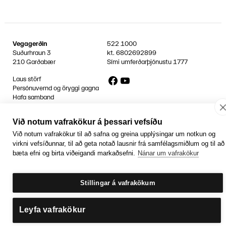
Vegagerðin
522 1000
Suðurhraun 3
kt.
6802692899
210 Garðabær
Sími umferðarþjónustu
1777
Facebook
YouTube
Laus störf
Persónuvernd og öryggi gagna
Hafa samband
Rafrænir reikningar
Við notum vafrakökur á þessari vefsíðu
Jafnlaunavottun
Græn Skref
Við notum vafrakökur til að safna og greina upplýsingar um notkun og
virkni vefsíðunnar, til að geta notað lausnir frá samfélagsmiðlum og til að
bæta efni og birta viðeigandi markaðsefni.
Nánar um vafrakökur
Stillingar á vafrakökum
Leyfa vafrakökur
Getum við aðstoðað