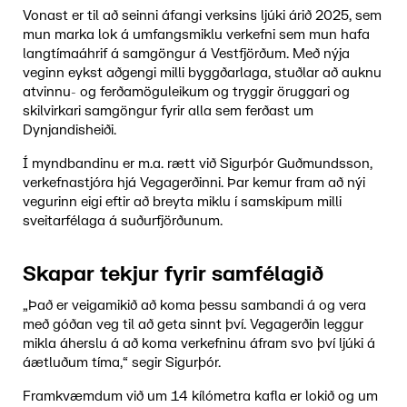
Vonast er til að seinni áfangi verksins ljúki árið 2025, sem
mun marka lok á umfangsmiklu verkefni sem mun hafa
langtímaáhrif á samgöngur á Vestfjörðum. Með nýja
veginn eykst aðgengi milli byggðarlaga, stuðlar að auknu
atvinnu- og ferðamöguleikum og tryggir öruggari og
skilvirkari samgöngur fyrir alla sem ferðast um
Dynjandisheiði.
Í myndbandinu er m.a. rætt við Sigurþór Guðmundsson,
verkefnastjóra hjá Vegagerðinni. Þar kemur fram að nýi
vegurinn eigi eftir að breyta miklu í samskipum milli
sveitarfélaga á suðurfjörðunum.
Skapar tekjur fyrir samfélagið
„Það er veigamikið að koma þessu sambandi á og vera
með góðan veg til að geta sinnt því. Vegagerðin leggur
mikla áherslu á að koma verkefninu áfram svo því ljúki á
áætluðum tíma,“ segir Sigurþór.
Framkvæmdum við um 14 kílómetra kafla er lokið og um