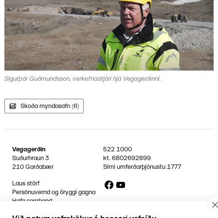
Sigurþór Guðmundsson, verkefnastjóri hjá Vegagerðinni.
Skoða myndasafn (6)
Vegagerðin
522 1000
Suðurhraun 3
kt.
6802692899
210 Garðabær
Sími umferðarþjónustu
1777
Facebook
YouTube
Laus störf
Persónuvernd og öryggi gagna
Hafa samband
Rafrænir reikningar