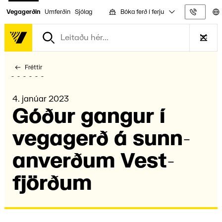
Bóka ferð í ferju
Vegagerðin
Umferðin
Sjólag
Upplýs
Fréttir
4. janúar 2023
Góður gangur í
vega­gerð á sunn­
anverð­um Vest­
fjörð­um