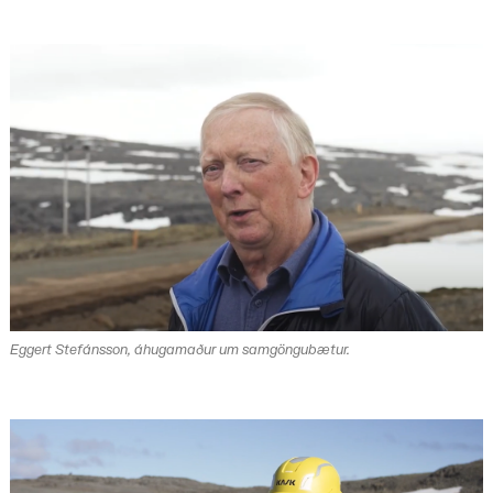
Eggert Stefánsson, áhugamaður um samgöngubætur.