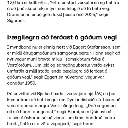
12,6 km er kafli eftir. „Þetta er stórt verkefni en ég hef trú
á að það skapi tekjur fyrir samfélagið að fá betri veg.
Draumurinn er að geta lokið þessu árið 2025,“ segir
Sigurþór.
Þægilegra að ferðast á góðum vegi
Í myndbandinu er einnig rætt við Eggert Stefánsson, sem
er mikill áhugamaður um samgöngubætur. Hann segir að
nýr vegur muni breyta miklu í samskiptum fólks á
Vestfjörðum. „Um leið og samgöngubætur verða eykst
umferðin á milli staða, enda þægilegra að ferðast á
góðum vegi,“ segir Eggert en núverandi vegur var
opnaður 1959.
Þá er viðtal við Bjarka Laxdal, verkstjóra hjá ÍAV, en þar
kemur fram að betri vegur um Dynjandisheiði sé búinn að
vera draumur margra Vestfirðinga lengi. „Það er gaman
að sjá hann raungerast,“ segir Bjarni, sem lýsir því að
talsverð áskorun sé að vinna í um fimm hundruð metra
hæð. „Þetta er alvöru vegagerð,“ segir hann.