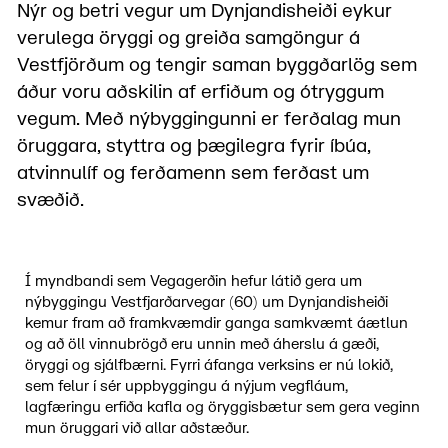
Nýr og betri vegur um Dynjandisheiði eykur
verulega öryggi og greiða samgöngur á
Vestfjörðum og tengir saman byggðarlög sem
áður voru aðskilin af erfiðum og ótryggum
vegum. Með nýbyggingunni er ferðalag mun
öruggara, styttra og þægilegra fyrir íbúa,
atvinnulíf og ferðamenn sem ferðast um
svæðið.
Í myndbandi sem Vegagerðin hefur látið gera um
nýbyggingu Vestfjarðarvegar (60) um Dynjandisheiði
kemur fram að framkvæmdir ganga samkvæmt áætlun
og að öll vinnubrögð eru unnin með áherslu á gæði,
öryggi og sjálfbærni. Fyrri áfanga verksins er nú lokið,
sem felur í sér uppbyggingu á nýjum vegfláum,
lagfæringu erfiða kafla og öryggisbætur sem gera veginn
mun öruggari við allar aðstæður.