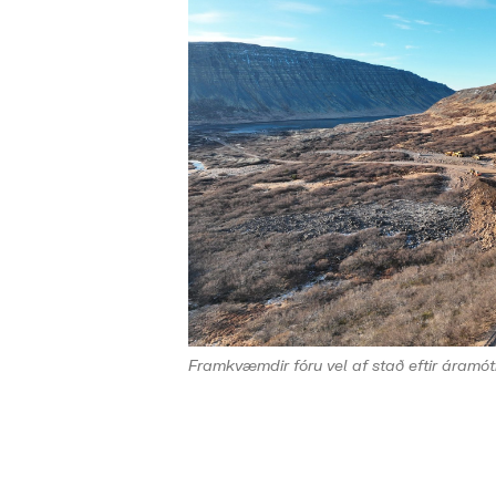
Framkvæmdir fóru vel af stað eftir áramóti