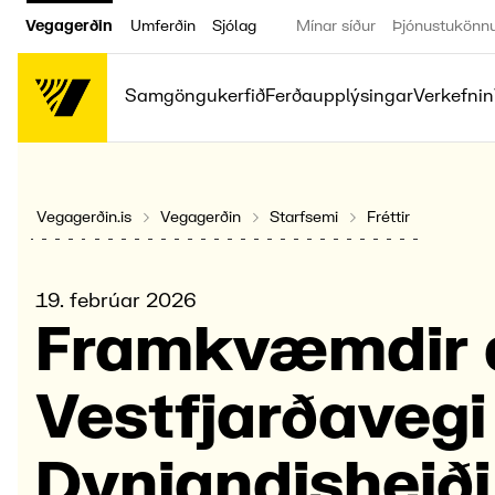
Vegagerðin
Umferðin
Sjólag
Mínar síður
Þjónustukönn
Samgöngukerfið
Ferðaupplýsingar
Verkefnin
Vegagerðin.is
Vegagerðin
Starfsemi
Fréttir
19. febrúar 2026
Fram­kvæmd­ir 
Vest­fjarða­vegi
Dynj­andis­heiði