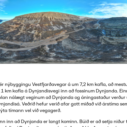
 sér nýbyggingu Vestfjarðavegar á um 7,2 km kafla, að mestu
 1 km kafla á Dynjandisvegi inn að fossinum Dynjanda. Ein
plan nálægt veginum að Dynjanda og áningastaður verður 
ynjandisá. Veðrið hefur verið afar gott miðað við árstíma se
ýta tímann vel við vegagerð.
nn inn að Dynjanda er langt kominn. Búið er að setja niður t