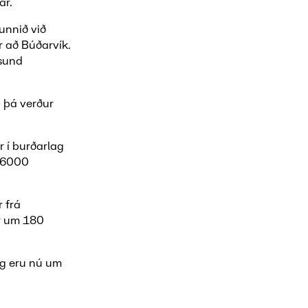
ar.
unnið við
r að Búðarvík.
úsund
n þá verður
r í burðarlag
m 6000
r frá
er um 180
og eru nú um