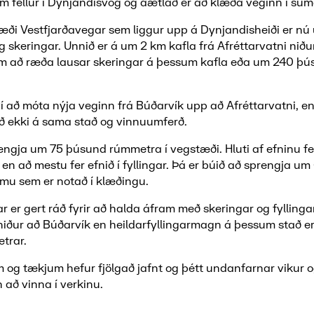
m fellur í Dynjandisvog og áætlað er að klæða veginn í sum
tæði Vestfjarðavegar sem liggur upp á Dynjandisheiði er nú 
 skeringar. Unnið er á um 2 km kafla frá Afréttarvatni niðu
m að ræða lausar skeringar á þessum kafla eða um 240 þ
í að móta nýja veginn frá Búðarvík upp að Afréttarvatni, e
 ekki á sama stað og vinnuumferð.
engja um 75 þúsund rúmmetra í vegstæði. Hluti af efninu fe
 en að mestu fer efnið í fyllingar. Þá er búið að sprengja u
mu sem er notað í klæðingu.
 er gert ráð fyrir að halda áfram með skeringar og fyllinga
 niður að Búðarvík en heildarfyllingarmagn á þessum stað 
trar.
og tækjum hefur fjölgað jafnt og þétt undanfarnar vikur 
 að vinna í verkinu.