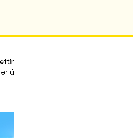
eftir
 er á