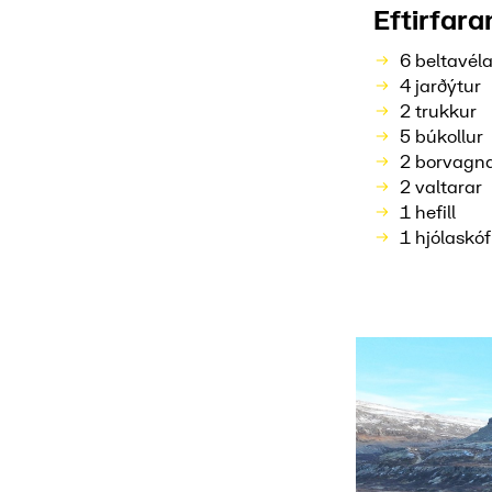
Eftirfar
6 beltavéla
4 jarðýtur
2 trukkur
5 búkollur
2 borvagn
2 valtarar
1 hefill
1 hjólaskóf