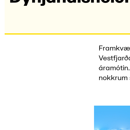
Framkvæmd
Vestfjarð
áramótin.
nokkrum 