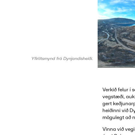
Yfirlitsmynd frá Dynjandisheiði.
Verkið felur í
vegstæði, auk
gert keðjunar
heiðinni við D
mögulegt að n
Vinna við vegi