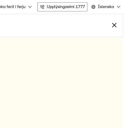
ka ferð í ferju
Upplýsingasími 1777
Íslenska