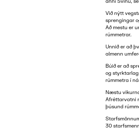
ánni Svínu, se
Við nýtt vegs
sprengingar og
Að mestu er u
rúmmetrar.
Unnið er að þv
almenn umferð
Búið er að spr
og styrktarlag
rúmmetra í ná
Næstu vikurnar
Afréttarvatni
þúsund rúmme
Starfsmönnum 
30 starfsmenn