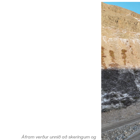
Áfram verður unnið að skeringum og