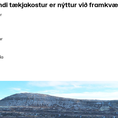
andi tækjakostur er nýttur við framkv
r
ar
la