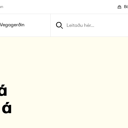
un
Bó
Vegagerðin
á
 á