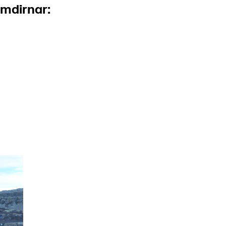
æmdirnar: