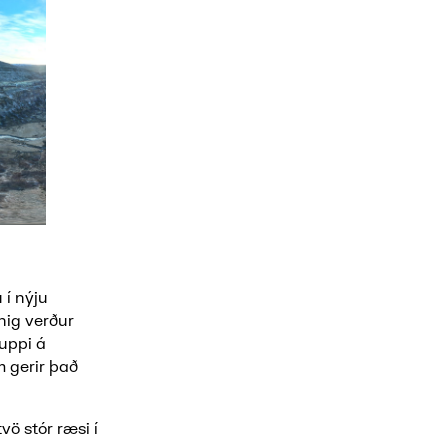
 í nýju
nig verður
uppi á
m gerir það
vö stór ræsi í