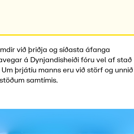
ir við þriðja og síðasta áfanga
avegar á Dynjandisheiði fóru vel af stað 
 Um þrjátíu manns eru við störf og unnið
stöðum samtímis.