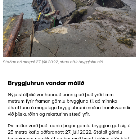
Staðan að morgni 27. júlí 2022, strax eftir bryggjuhrunið.
Bryggjuhrun vandar málið
Nýja stálþilið var hannað þannig að það yrði fimm
metrum fyrir framan gömlu bryggjuna til að minnka
áhættuna á mögulegu bryggjuhruni meðan framkvæmdir
við þilskurðinn og reksturinn stæði yfir.
Því miður varð það raunin þegar gamla bryggjan gaf sig á
25 metra kafla aðfaranótt 27. júlí 2022. Stálþil gömlu
bryggjunnar sprakk út og þar með hvarf í sjóinn stór hluti