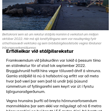
Beltakrani sem sá um rekstur stálþila kominn á verkstað um miðjan
október 2022. Hér má sjá landfyllinguna sem var nauðsynleg fyrir
athafnasvæði verktaka og sem bráðabirgðaaðstaða vegna löndunar
Þörungaverksmiðjunnar.
Erfiðleikar við stálþilsrekstur
Framkvæmdum við þilskurðinn var lokið á þessum tíma
en stálrekstur fór af stað lok september 2022.
Bryggjuhrunið hafði hins vegar töluverð áhrif á vinnuna.
Gamla stálþilið lá nú á hafsbotni og erfitt var að meta
hvar það væri þar sem það lá undir þrjú þúsund
rúmmetrum af fyllingarefni sem keyrt var út í fyrstu
björgunaraðgerðunum.
Vegna hrunsins þurfti að breyta hönnunarforsendum
mannvirkisins þar sem ekki var mögulegt að ná 6 metra