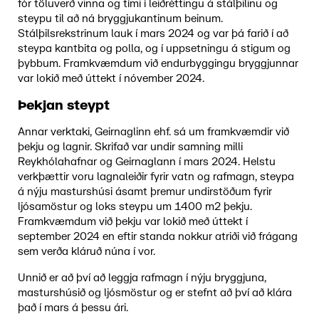
fór töluverð vinna og tími í leiðréttingu á stálþilinu og
steypu til að ná bryggjukantinum beinum.
Stálþilsrekstrinum lauk í mars 2024 og var þá farið í að
steypa kantbita og polla, og í uppsetningu á stigum og
þybbum. Framkvæmdum við endurbyggingu bryggjunnar
var lokið með úttekt í nóvember 2024.
Þekjan steypt
Annar verktaki, Geirnaglinn ehf. sá um framkvæmdir við
þekju og lagnir. Skrifað var undir samning milli
Reykhólahafnar og Geirnaglann í mars 2024. Helstu
verkþættir voru lagnaleiðir fyrir vatn og rafmagn, steypa
á nýju masturshúsi ásamt þremur undirstöðum fyrir
ljósamöstur og loks steypu um 1400 m2 þekju.
Framkvæmdum við þekju var lokið með úttekt í
september 2024 en eftir standa nokkur atriði við frágang
sem verða kláruð núna í vor.
Unnið er að því að leggja rafmagn í nýju bryggjuna,
masturshúsið og ljósmöstur og er stefnt að því að klára
það í mars á þessu ári.