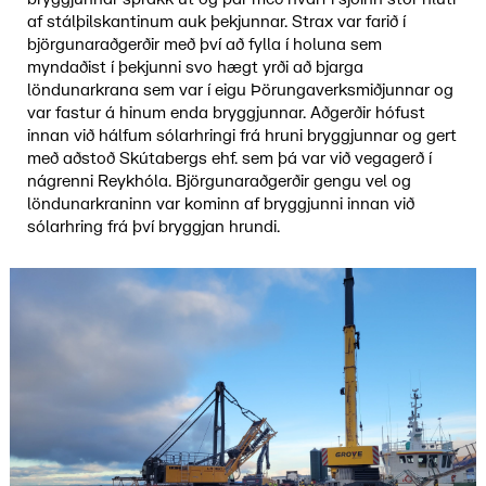
af stálþilskantinum auk þekjunnar. Strax var farið í
björgunaraðgerðir með því að fylla í holuna sem
myndaðist í þekjunni svo hægt yrði að bjarga
löndunarkrana sem var í eigu Þörungaverksmiðjunnar og
var fastur á hinum enda bryggjunnar. Aðgerðir hófust
innan við hálfum sólarhringi frá hruni bryggjunnar og gert
með aðstoð Skútabergs ehf. sem þá var við vegagerð í
nágrenni Reykhóla. Björgunaraðgerðir gengu vel og
löndunarkraninn var kominn af bryggjunni innan við
sólarhring frá því bryggjan hrundi.