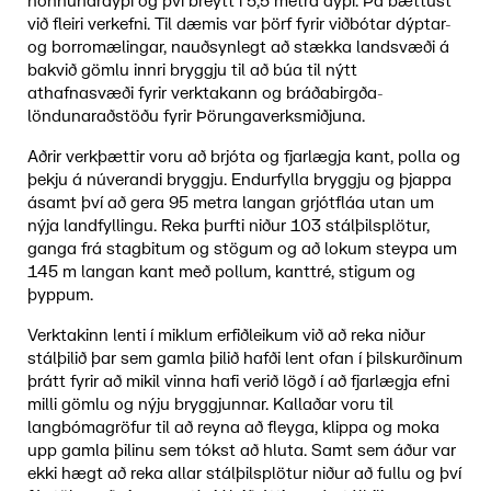
hönnunardýpi og því breytt í 5,5 metra dýpi. Þá bættust
við fleiri verkefni. Til dæmis var þörf fyrir viðbótar dýptar-
og borromælingar, nauðsynlegt að stækka landsvæði á
bakvið gömlu innri bryggju til að búa til nýtt
athafnasvæði fyrir verktakann og bráðabirgða-
löndunaraðstöðu fyrir Þörungaverksmiðjuna.
Aðrir verkþættir voru að brjóta og fjarlægja kant, polla og
þekju á núverandi bryggju. Endurfylla bryggju og þjappa
ásamt því að gera 95 metra langan grjótfláa utan um
nýja landfyllingu. Reka þurfti niður 103 stálþilsplötur,
ganga frá stagbitum og stögum og að lokum steypa um
145 m langan kant með pollum, kanttré, stigum og
þyppum.
Verktakinn lenti í miklum erfiðleikum við að reka niður
stálþilið þar sem gamla þilið hafði lent ofan í þilskurðinum
þrátt fyrir að mikil vinna hafi verið lögð í að fjarlægja efni
milli gömlu og nýju bryggjunnar. Kallaðar voru til
langbómagröfur til að reyna að fleyga, klippa og moka
upp gamla þilinu sem tókst að hluta. Samt sem áður var
ekki hægt að reka allar stálþilsplötur niður að fullu og því