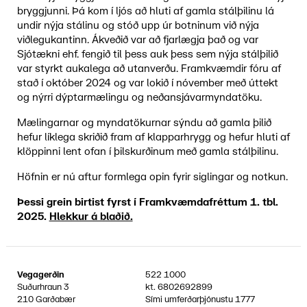
bryggjunni. Þá kom í ljós að hluti af gamla stálþilinu lá
undir nýja stálinu og stóð upp úr botninum við nýja
viðlegukantinn. Ákveðið var að fjarlægja það og var
Sjótækni ehf. fengið til þess auk þess sem nýja stálþilið
var styrkt aukalega að utanverðu. Framkvæmdir fóru af
stað í október 2024 og var lokið í nóvember með úttekt
og nýrri dýptarmælingu og neðansjávarmyndatöku.
Mælingarnar og myndatökurnar sýndu að gamla þilið
hefur líklega skriðið fram af klapparhrygg og hefur hluti af
klöppinni lent ofan í þilskurðinum með gamla stálþilinu.
Höfnin er nú aftur formlega opin fyrir siglingar og notkun.
Þessi grein birtist fyrst í Framkvæmdafréttum 1. tbl.
2025.
Hlekkur á blaðið.
Vegagerðin
522 1000
Suðurhraun 3
kt.
6802692899
210 Garðabær
Sími umferðarþjónustu
1777