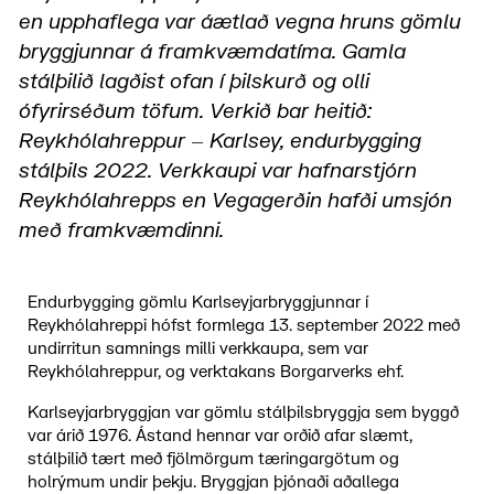
en upphaflega var áætlað vegna hruns gömlu
bryggjunnar á framkvæmdatíma. Gamla
stálþilið lagðist ofan í þilskurð og olli
ófyrirséðum töfum. Verkið bar heitið:
Reykhólahreppur – Karlsey, endurbygging
stálþils 2022. Verkkaupi var hafnarstjórn
Reykhólahrepps en Vegagerðin hafði umsjón
með framkvæmdinni.
Endurbygging gömlu Karlseyjarbryggjunnar í
Reykhólahreppi hófst formlega 13. september 2022 með
undirritun samnings milli verkkaupa, sem var
Reykhólahreppur, og verktakans Borgarverks ehf.
Karlseyjarbryggjan var gömlu stálþilsbryggja sem byggð
var árið 1976. Ástand hennar var orðið afar slæmt,
stálþilið tært með fjölmörgum tæringargötum og
holrýmum undir þekju. Bryggjan þjónaði aðallega