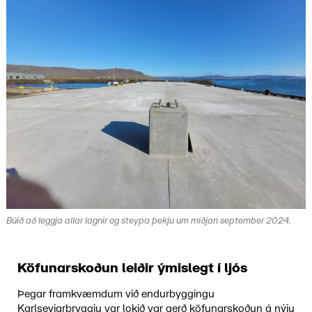
Búið að leggja allar lagnir og steypa þekju um miðjan september 2024.
Köfunarskoðun leiðir ýmislegt í ljós
Þegar framkvæmdum við endurbyggingu
Karlseyjarbryggju var lokið var gerð köfunarskoðun á nýju