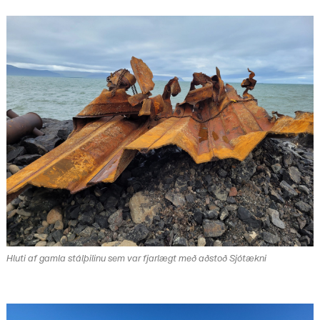
Hluti af gamla stálþilinu sem var fjarlægt með aðstoð Sjótækni