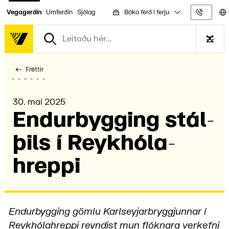
Bóka ferð í ferju
Vegagerðin
Umferðin
Sjólag
Upplýs
Fréttir
30. maí 2025
Endur­bygg­ing stál­
þils í Reyk­hóla­
hreppi
Endurbygging gömlu Karlseyjarbryggjunnar í
Reykhólahreppi reyndist mun flóknara verkefni