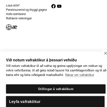
Facebook
YouTube
Laus störf
Persónuvernd og öryggi gagna
Hafa samband
Rafrænir reikningar
Jafnlaunavottun
Græn Skref
Við notum vafrakökur á þessari vefsíðu
Við notum vafrakökur til að safna og greina upplýsingar um notkun og
virkni vefsíðunnar, til að geta notað lausnir frá samfélagsmiðlum og til að
bæta efni og birta viðeigandi markaðsefni.
Nánar um vafrakökur
Stillingar á vafrakökum
Leyfa vafrakökur
Getum við aðstoðað