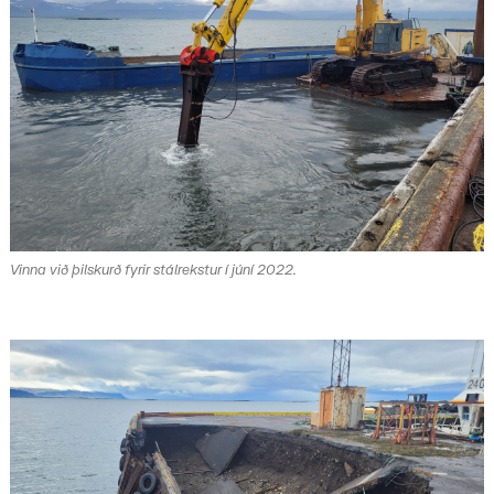
Vinna við þilskurð fyrir stálrekstur í júní 2022.