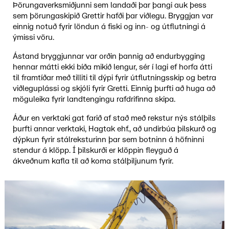
Þörungaverksmiðjunni sem landaði þar þangi auk þess
sem þörungaskipið Grettir hafði þar viðlegu. Bryggjan var
einnig notuð fyrir löndun á fiski og inn- og útflutningi á
ýmissi vöru.
Ástand bryggjunnar var orðin þannig að endurbygging
hennar mátti ekki bíða mikið lengur, sér í lagi ef horfa átti
til framtíðar með tilliti til dýpi fyrir útflutningsskip og betra
viðleguplássi og skjóli fyrir Gretti. Einnig þurfti að huga að
möguleika fyrir landtengingu rafdrifinna skipa.
Áður en verktaki gat farið af stað með rekstur nýs stálþils
þurfti annar verktaki, Hagtak ehf., að undirbúa þilskurð og
dýpkun fyrir stálreksturinn þar sem botninn á höfninni
stendur á klöpp. Í þilskurði er klöppin fleyguð á
ákveðnum kafla til að koma stálþiljunum fyrir.