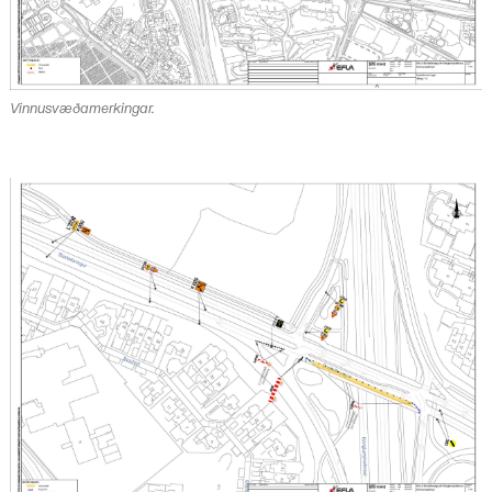
Vinnusvæðamerkingar.