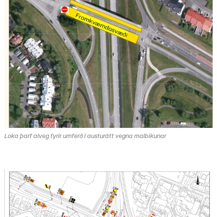
Loka þarf alveg fyrir umferð í austurátt vegna malbikunar