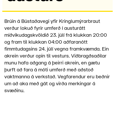
Brúin á Bústaðavegi yfir Kringlumýrarbraut
verður lokuð fyrir umferð í austurátt
miðvikudagskvöldið 23. júlí frá klukkan 20:00
og fram til klukkan 04:00 aðfaranótt
fimmtudagsins 24. júlí vegna framkvæmda. Ein
akrein verður opin til vesturs. Viðbragðsaðilar
munu hafa aðgang á þeirri akrein, en gætu
þurft að fara á móti umferð með aðstoð
vaktmanna á verkstað. Vegfarendur eru beðnir
um að aka með gát og virða merkingar á
svæðinu.