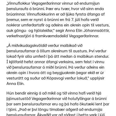
„Vinnuflokkur Vegagerðarinnar vinnur að endurnýjun
þensluraufa á brúnni. Þær eru tvær, hvor við sinn enda
brúarinnar. Vinnuflokkurinn er að ljúka fyrsta áfanga af
þremur, sem er nyrst á brúnni en frá 7. júlí hafa verið
nokkrar umferðartafir og aðeins ein akrein opin til vesturs,
auk göngu- og hjólaleiðar,“ segir Anna Elín Jóhannsdóttir,
verkefnastjóri á framkvæmdadeild Vegagerðarinnar.
„Á miðvikudagskvöldið verður malbikað við
þensluraufarnar á öllum akreinum til austurs. Því verður
lokað fyrir alla umferð í þá átt meðan á malbikun stendur.
Í kjölfarið hefst annar áfangi verksins, sem felst í vinnu
við þensluraufarnar á miðri brúnni. Þá verður aðeins ein
akrein opin í hvora átt og beygjuakrein þegar ekið er úr
vesturátt og suður að Kópavogi verður lokuð,“ upplýsir
Anna Elín.
Hún bendir einnig á að mikil og tíð vinna hafi verið hjá
þjónustustöð Vegagerðarinnar við holufyllingar á brúnni
þar sem þensluraufarnar eru og þá hafa ökutæki lent þar
í tjóni. „Það er því löngu tímabær aðgerð að endurnýja
þensluraufarnar. Ákveðið var að ráðast í þetta verk í júlí,