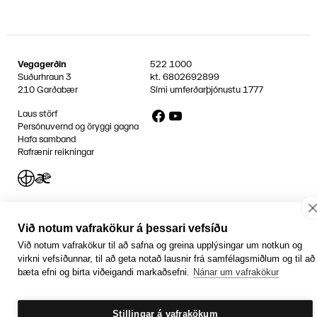
Vegagerðin
522 1000
Suðurhraun 3
kt.
6802692899
210 Garðabær
Sími umferðarþjónustu
1777
Facebook
YouTube
Laus störf
Persónuvernd og öryggi gagna
Hafa samband
Rafrænir reikningar
Jafnlaunavottun
Græn Skref
Við notum vafrakökur á þessari vefsíðu
Við notum vafrakökur til að safna og greina upplýsingar um notkun og
virkni vefsíðunnar, til að geta notað lausnir frá samfélagsmiðlum og til að
bæta efni og birta viðeigandi markaðsefni.
Nánar um vafrakökur
Stillingar á vafrakökum