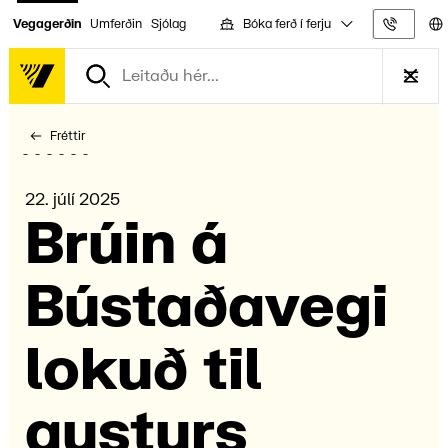
Bóka ferð í ferju
Vegagerðin
Umferðin
Sjólag
Upplýs
Fréttir
22. júlí 2025
Brúin á
Bústaða­vegi
lokuð til
aust­urs