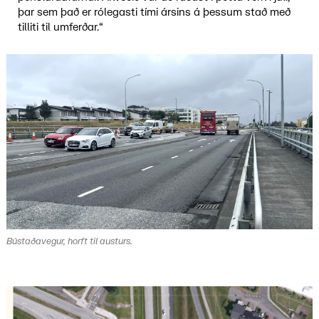
þar sem það er rólegasti tími ársins á þessum stað með
tilliti til umferðar.“
Bústaðavegur, horft til austurs.