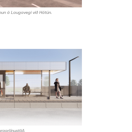
un á Laugavegi við Hátún.
rgarlínustöð.