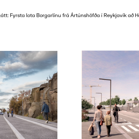
:
átt: Fyrsta lota Borgarlínu frá Ártúnshöfða í Reykjavík að 