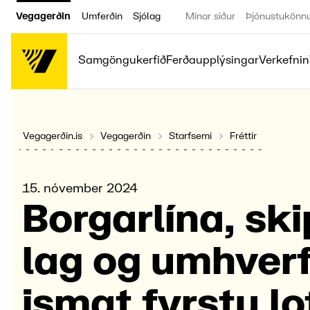
Vegagerðin
Umferðin
Sjólag
Mínar síður
Þjónustukönn
Samgöngukerfið
Ferðaupplýsingar
Verkefnin
Vegagerðin.is
Vegagerðin
Starfsemi
Fréttir
15. nóvember 2024
Borgar­lína, sk
lag og umhverf
ismat fyrstu lo