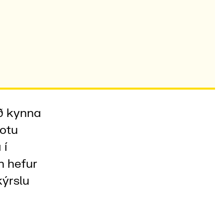
ð kynna
lotu
 í
n hefur
kýrslu