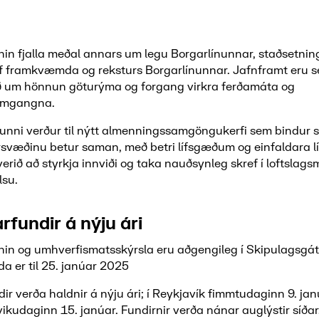
in fjalla meðal annars um legu Borgarlínunnar, staðsetnin
f framkvæmda og reksturs Borgarlínunnar. Jafnframt eru s
ð um hönnun göturýma og forgang virkra ferðamáta og
amgangna.
unni verður til nýtt almenningssamgöngukerfi sem bindur s
væðinu betur saman, með betri lífsgæðum og einfaldara lífi
erið að styrkja innviði og taka nauðsynleg skref í loftslags
lsu.
fundir á nýju ári
in og umhverfismatsskýrsla eru aðgengileg í Skipulagsgátt
a er til 25. janúar 2025
r verða haldnir á nýju ári; í Reykjavík fimmtudaginn 9. jan
kudaginn 15. janúar. Fundirnir verða nánar auglýstir síðar