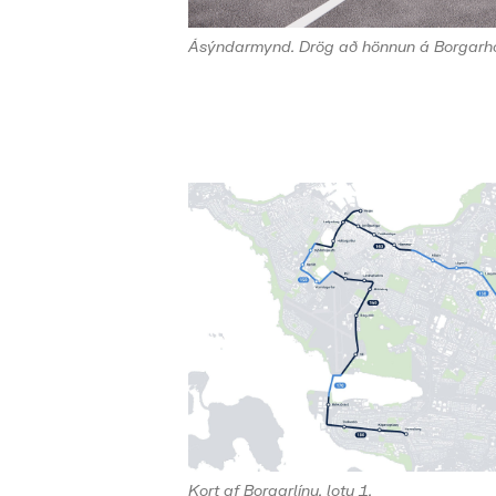
Ásýndarmynd. Drög að hönnun á Borgarho
Kort af Borgarlínu, lotu 1.