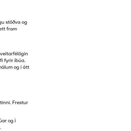
gu stöðva og
ett fram
veitarfélögin
 fyrir íbúa.
málum og í átt
inni. Frestur
úar og í
.