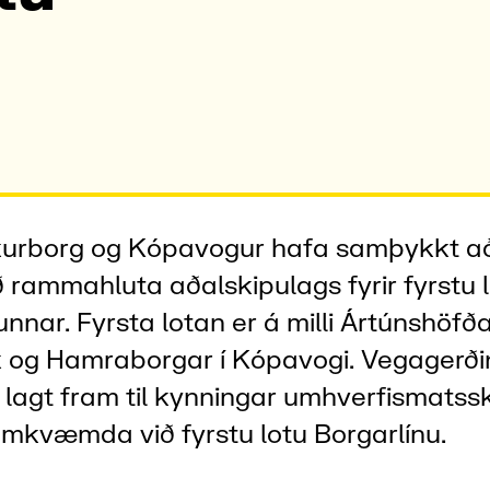
kurborg og Kópavogur hafa samþykkt a
að rammahluta aðalskipulags fyrir fyrstu 
nnar. Fyrsta lotan er á milli Ártúnshöfða
 og Hamraborgar í Kópavogi. Vegagerði
 lagt fram til kynningar umhverfismatss
mkvæmda við fyrstu lotu Borgarlínu.