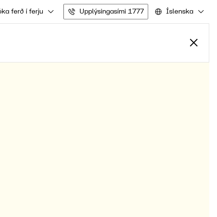
ka ferð í ferju
Upplýsingasími 1777
Íslenska