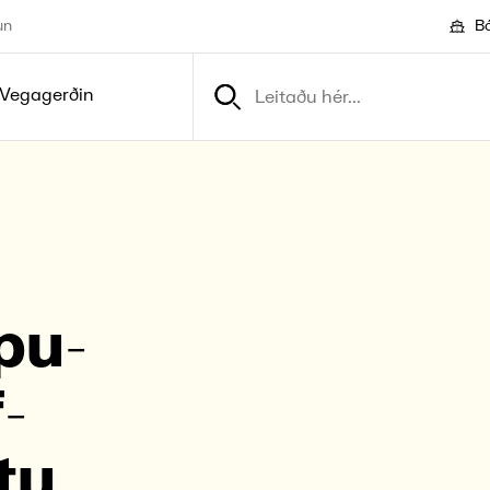
un
Bó
Vegagerðin
ipu­
­
tu