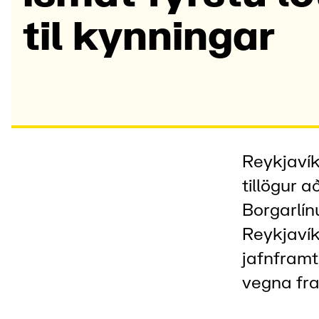
til kynn­ingar
Reykjaví
tillögur 
Borgarlínu
Reykjavík
jafnframt
vegna fra