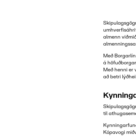
Skipulagsgögn
umhverfisáhri
almenn viðmi
almenningss
Með Borgarlín
á höfuðborgars
Með henni er v
að betri lýðhei
Kynningar
Skipulagsgögn
til athugasemd
Kynningarfundi
Kópavogi miðvi