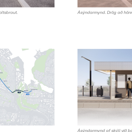
ltsbraut.
Ásýndarmynd. Drög að hönn
Ásýndarmynd af skýli við bo