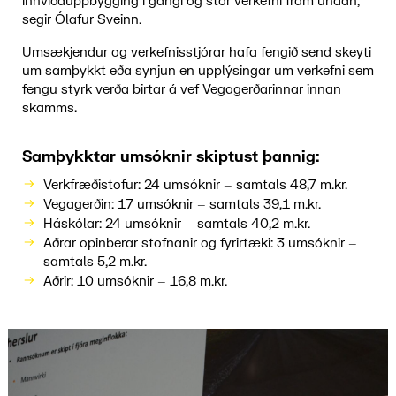
innviðauppbygging í gangi og stór verkefni fram undan,“
segir Ólafur Sveinn.
Umsækjendur og verkefnisstjórar hafa fengið send skeyti
um samþykkt eða synjun en upplýsingar um verkefni sem
fengu styrk verða birtar á vef Vegagerðarinnar innan
skamms.
Samþykktar umsóknir skiptust þannig:
Verkfræðistofur: 24 umsóknir – samtals 48,7 m.kr.
Vegagerðin: 17 umsóknir – samtals 39,1 m.kr.
Háskólar: 24 umsóknir – samtals 40,2 m.kr.
Aðrar opinberar stofnanir og fyrirtæki: 3 umsóknir –
samtals 5,2 m.kr.
Aðrir: 10 umsóknir – 16,8 m.kr.