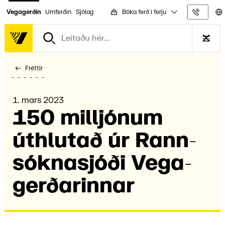
Bóka ferð í ferju
Vegagerðin
Umferðin
Sjólag
Upplýs
Fréttir
1. mars 2023
150 millj­ónum
úthlut­að úr Rann­
sókna­sjóði Vega­
gerðar­innar