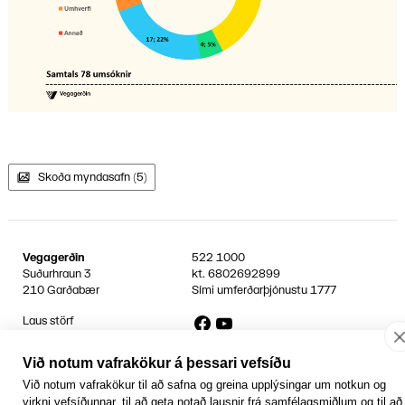
Skoða myndasafn (5)
Vegagerðin
522 1000
Suðurhraun 3
kt.
6802692899
210 Garðabær
Sími umferðarþjónustu
1777
Facebook
YouTube
Laus störf
Persónuvernd og öryggi gagna
Hafa samband
Við notum vafrakökur á þessari vefsíðu
Rafrænir reikningar
Við notum vafrakökur til að safna og greina upplýsingar um notkun og
Jafnlaunavottun
virkni vefsíðunnar, til að geta notað lausnir frá samfélagsmiðlum og til að
Græn Skref