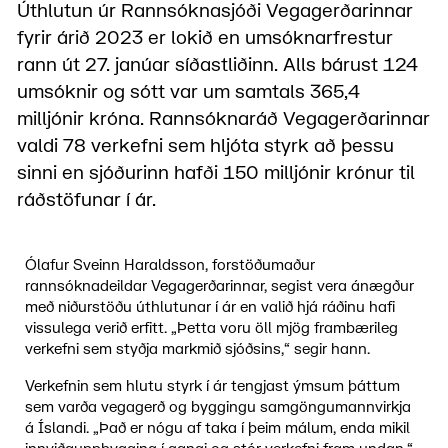
Úthlutun úr Rannsóknasjóði Vegagerðarinnar
fyrir árið 2023 er lokið en umsóknarfrestur
rann út 27. janúar síðastliðinn. Alls bárust 124
umsóknir og sótt var um samtals 365,4
milljónir króna. Rannsóknaráð Vegagerðarinnar
valdi 78 verkefni sem hljóta styrk að þessu
sinni en sjóðurinn hafði 150 milljónir krónur til
ráðstöfunar í ár.
Ólafur Sveinn Haraldsson, forstöðumaður
rannsóknadeildar Vegagerðarinnar, segist vera ánægður
með niðurstöðu úthlutunar í ár en valið hjá ráðinu hafi
vissulega verið erfitt. „Þetta voru öll mjög frambærileg
verkefni sem styðja markmið sjóðsins,“ segir hann.
Verkefnin sem hlutu styrk í ár tengjast ýmsum þáttum
sem varða vegagerð og byggingu samgöngumannvirkja
á Íslandi. „Það er nógu af taka í þeim málum, enda mikil