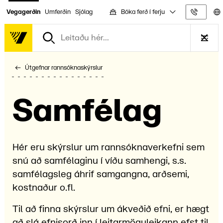
Bóka ferð í ferju
Vegagerðin
Umferðin
Sjólag
Upplýs
Útgefnar rannsóknaskýrslur
Samfé­lag
Hér eru skýrslur um rannsóknaverkefni sem
snú að samfélaginu í víðu samhengi, s.s.
samfélagsleg áhrif samgangna, arðsemi,
kostnaður o.fl.
Til að finna skýrslur um ákveðið efni, er hægt
að slá efnisorð inn í leitarmöguleikann efst til