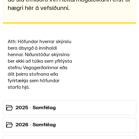
hægri hér á vefsíðunni.
Ath: Höfundar hverrar skýrslu
bera ábyrgð á innihaldi
hennar. Niðurstöður skýrslna
ber ekki að túlka sem yfirlýsta
stefnu Vegagerðarinnar eða
álit þeirra stofnana eða
fyrirtækja sem höfundar
starfa hjá.
2025 - Samfélag
2026 - Samfélag