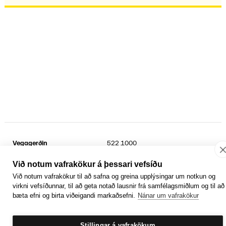
Vegagerðin
522 1000
Suðurhraun 3
kt.
6802692899
210 Garðabær
Sími umferðarþjónustu
1777
Við notum vafrakökur á þessari vefsíðu
Við notum vafrakökur til að safna og greina upplýsingar um notkun og
Facebook
YouTube
Laus störf
virkni vefsíðunnar, til að geta notað lausnir frá samfélagsmiðlum og til að
Persónuvernd og öryggi gagna
bæta efni og birta viðeigandi markaðsefni.
Nánar um vafrakökur
Hafa samband
Rafrænir reikningar
Jafnlaunavottun
Græn Skref
Stillingar á vafrakökum