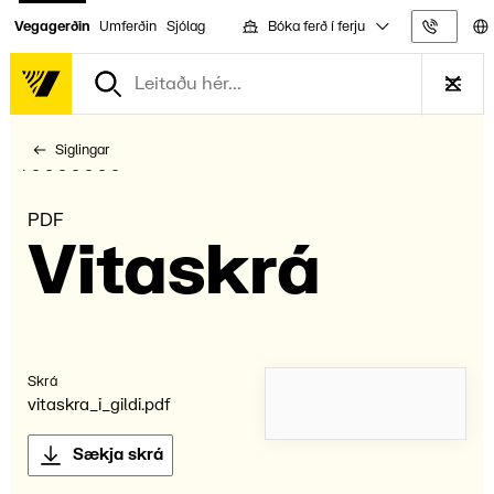
Bóka ferð í ferju
Vegagerðin
Umferðin
Sjólag
Upplýs
Siglingar
PDF
Vita­skrá
Skrá
vitaskra_i_gildi.pdf
Sækja skrá