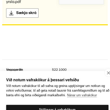
yrsla.pdf
Sækja skrá
Vegagerðin
522 1000
Suðurhraun 3
kt.
6802692899
210 Garðabær
Sími umferðarþjónustu
1777
Við notum vafrakökur á þessari vefsíðu
Við notum vafrakökur til að safna og greina upplýsingar um notkun og
Facebook
YouTube
Laus störf
virkni vefsíðunnar, til að geta notað lausnir frá samfélagsmiðlum og til að
Persónuvernd og öryggi gagna
bæta efni og birta viðeigandi markaðsefni.
Nánar um vafrakökur
Hafa samband
Rafrænir reikningar
Jafnlaunavottun
Græn Skref
Stillingar á vafrakökum