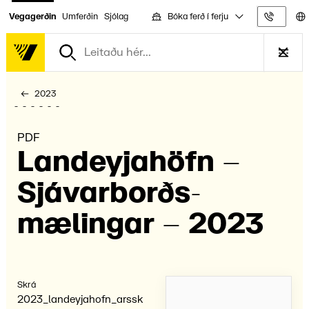
Bóka ferð í ferju
Vegagerðin
Umferðin
Sjólag
Upplýs
2023
PDF
Land­eyja­höfn –
Sjávar­borðs­
mælingar – 2023
Skrá
2023_landeyjahofn_arssk