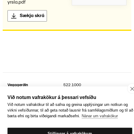
yrsla.pdf
Sækja skrá
Vegagerðin
522 1000
Suðurhraun 3
kt.
6802692899
210 Garðabær
Sími umferðarþjónustu
1777
Við notum vafrakökur á þessari vefsíðu
Við notum vafrakökur til að safna og greina upplýsingar um notkun og
Facebook
YouTube
Laus störf
virkni vefsíðunnar, til að geta notað lausnir frá samfélagsmiðlum og til að
Persónuvernd og öryggi gagna
bæta efni og birta viðeigandi markaðsefni.
Nánar um vafrakökur
Hafa samband
Rafrænir reikningar
Jafnlaunavottun
Græn Skref
Stillingar á vafrakökum