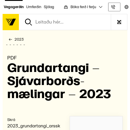
Bóka ferð í ferju
Vegagerðin
Umferðin
Sjólag
Upplýs
2023
PDF
Grundar­tangi –
Sjávar­borðs­
mælingar – 2023
Skrá
2023_grundartangi_arssk