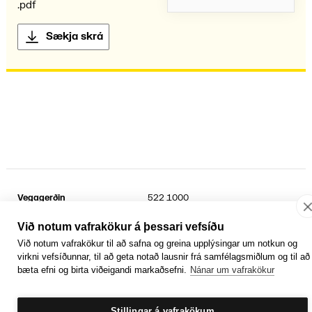
.pdf
Sækja skrá
Vegagerðin
522 1000
Suðurhraun 3
kt.
6802692899
210 Garðabær
Sími umferðarþjónustu
1777
Við notum vafrakökur á þessari vefsíðu
Við notum vafrakökur til að safna og greina upplýsingar um notkun og
Facebook
YouTube
Laus störf
virkni vefsíðunnar, til að geta notað lausnir frá samfélagsmiðlum og til að
Persónuvernd og öryggi gagna
bæta efni og birta viðeigandi markaðsefni.
Nánar um vafrakökur
Hafa samband
Rafrænir reikningar
Jafnlaunavottun
Græn Skref
Stillingar á vafrakökum