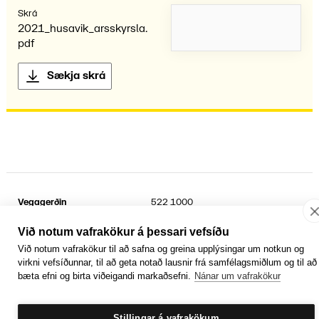
Skrá
2021_husavik_arsskyrsla.
pdf
Sækja skrá
Vegagerðin
522 1000
Suðurhraun 3
kt.
6802692899
210 Garðabær
Sími umferðarþjónustu
1777
Við notum vafrakökur á þessari vefsíðu
Við notum vafrakökur til að safna og greina upplýsingar um notkun og
Facebook
YouTube
Laus störf
virkni vefsíðunnar, til að geta notað lausnir frá samfélagsmiðlum og til að
Persónuvernd og öryggi gagna
bæta efni og birta viðeigandi markaðsefni.
Nánar um vafrakökur
Hafa samband
Rafrænir reikningar
Jafnlaunavottun
Græn Skref
Stillingar á vafrakökum