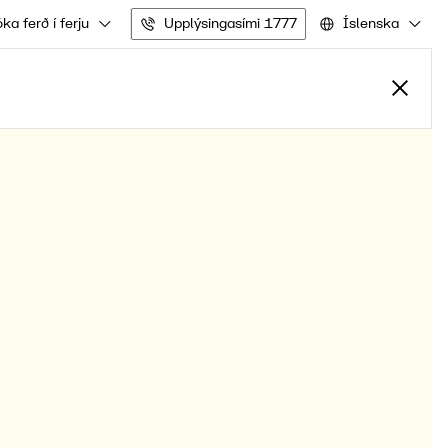
ka ferð í ferju
Upplýsingasími 1777
Íslenska