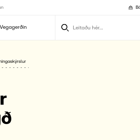
un
Bó
Vegagerðin
ingaskýrslur
r
gð