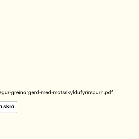
egur-greinargerd-med-matsskyldufyrirspurn.pdf
a skrá