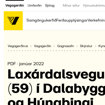
Vegagerðin
Umferðin
Sjólag
Mínar síður
Þjónustukönn
Samgöngukerfið
Ferðaupplýsingar
Verkefnin
Vegagerðin.is
Vegagerðin
Gagnasafn
Skýrslur
Kynn
PDF · janúar 2022
Laxár­dals­vegu
(59) í Dala­byg
og Húna­þingi