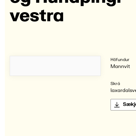
vestra
Höfundur
Mannvit
Skrá
laxardalsv
Sækj