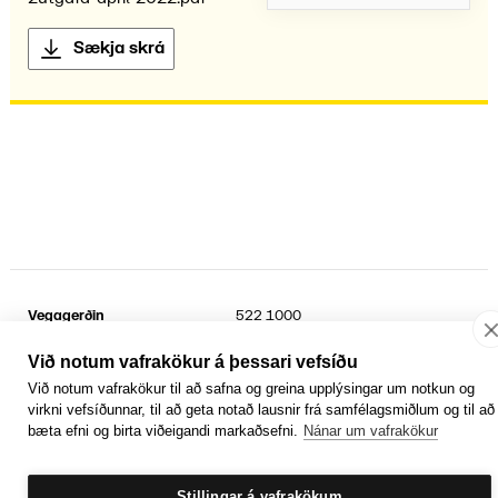
Sækja skrá
Vegagerðin
522 1000
Suðurhraun 3
kt.
6802692899
210 Garðabær
Sími umferðarþjónustu
1777
Við notum vafrakökur á þessari vefsíðu
Við notum vafrakökur til að safna og greina upplýsingar um notkun og
Facebook
YouTube
Laus störf
virkni vefsíðunnar, til að geta notað lausnir frá samfélagsmiðlum og til að
Persónuvernd og öryggi gagna
bæta efni og birta viðeigandi markaðsefni.
Nánar um vafrakökur
Hafa samband
Rafrænir reikningar
Jafnlaunavottun
Græn Skref
Stillingar á vafrakökum