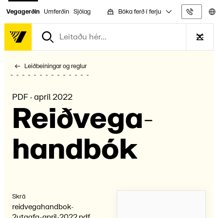
Bóka ferð í ferju
Vegagerðin
Umferðin
Sjólag
Upplýs
Leiðbeiningar og reglur
PDF · apríl 2022
Reið­vega­
hand­bók
Skrá
reidvegahandbok-
2utgafa-april-2022.pdf