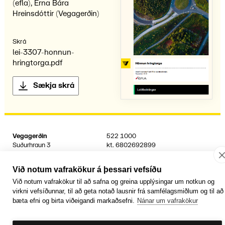
(efla), Erna Bára
Hreinsdóttir (Vegagerðin)
Skrá
lei-3307-honnun-
hringtorga.pdf
Sækja skrá
Vegagerðin
522 1000
Suðurhraun 3
kt.
6802692899
210 Garðabær
Sími umferðarþjónustu
1777
Við notum vafrakökur á þessari vefsíðu
Facebook
YouTube
Laus störf
Persónuvernd og öryggi gagna
Við notum vafrakökur til að safna og greina upplýsingar um notkun og
Hafa samband
virkni vefsíðunnar, til að geta notað lausnir frá samfélagsmiðlum og til að
Rafrænir reikningar
bæta efni og birta viðeigandi markaðsefni.
Nánar um vafrakökur
Jafnlaunavottun
Græn Skref