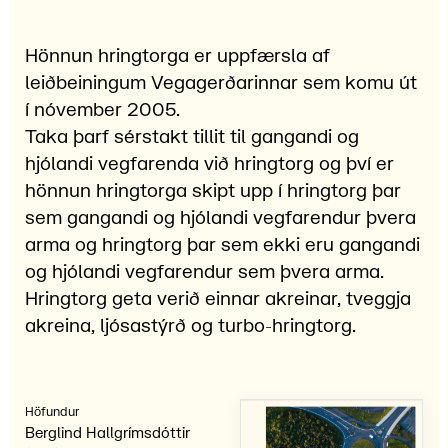
Hönnun hringtorga er uppfærsla af
leiðbeiningum Vegagerðarinnar sem komu út
í nóvember 2005.
Taka þarf sérstakt tillit til gangandi og
hjólandi vegfarenda við hringtorg og því er
hönnun hringtorga skipt upp í hringtorg þar
sem gangandi og hjólandi vegfarendur þvera
arma og hringtorg þar sem ekki eru gangandi
og hjólandi vegfarendur sem þvera arma.
Hringtorg geta verið einnar akreinar, tveggja
akreina, ljósastýrð og turbo-hringtorg.
Höfundur
Berglind Hallgrímsdóttir