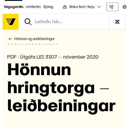
Bóka ferð í ferju
Vegagerðin
Umferðin
Sjólag
Upplýs
Hönnun og undirbúningur
PDF · Útgáfa LEI-3307 — nóvember 2020
Hönn­un
hring­torga –
leið­bein­ingar